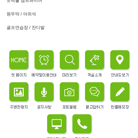
모닥불 캠프파이어
원두막 / 야외석
골프연습장 / 잔디밭