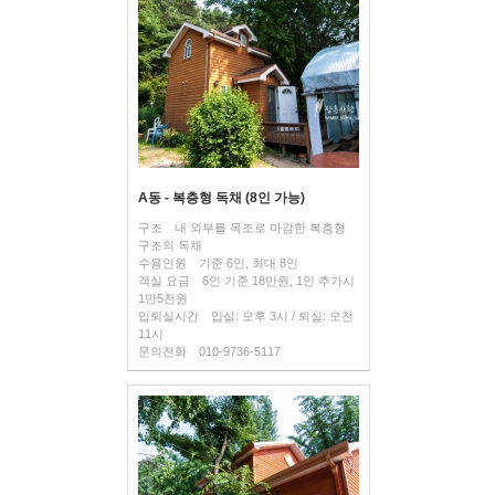
A동 - 복층형 독채 (8인 가능)
구조
내 외부를 목조로 마감한 복층형
구조의 독채
수용인원
기준 6인, 최대 8인
객실 요금
6인 기준 18만원, 1인 추가시
1만5천원
입퇴실시간
입실: 오후 3시 / 퇴실: 오전
11시
문의전화
010-9736-5117