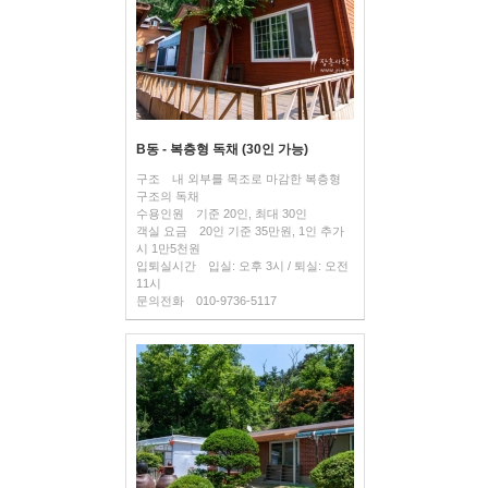
B동 - 복층형 독채 (30인 가능)
구조
내 외부를 목조로 마감한 복층형
구조의 독채
수용인원
기준 20인, 최대 30인
객실 요금
20인 기준 35만원, 1인 추가
시 1만5천원
입퇴실시간
입실: 오후 3시 / 퇴실: 오전
11시
문의전화
010-9736-5117