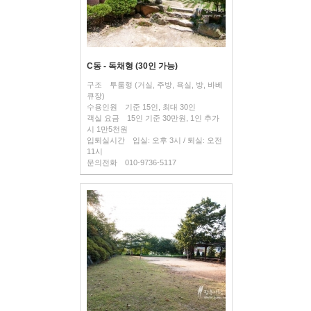
C동 - 독채형 (30인 가능)
구조
투룸형 (거실, 주방, 욕실, 방, 바베
큐장)
수용인원
기준 15인, 최대 30인
객실 요금
15인 기준 30만원, 1인 추가
시 1만5천원
입퇴실시간
입실: 오후 3시 / 퇴실: 오전
11시
문의전화
010-9736-5117