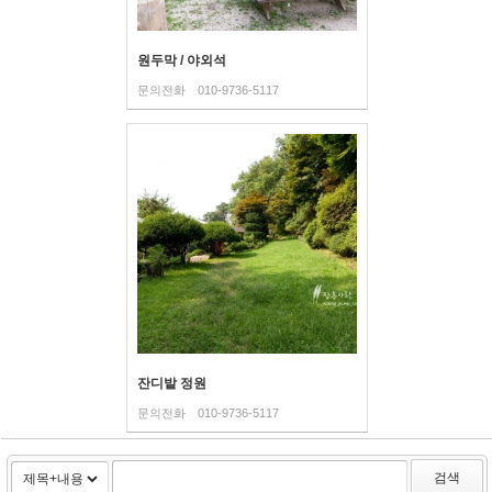
원두막 / 야외석
문의전화
010-9736-5117
잔디밭 정원
문의전화
010-9736-5117
검색