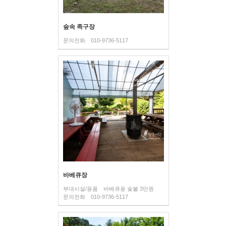
숲속 족구장
문의전화
010-9736-5117
바베큐장
부대시설/용품
바베큐용 숯불 3만원
문의전화
010-9736-5117