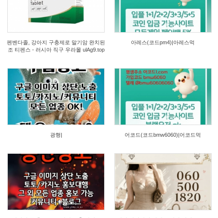
7
7
펜벤다졸, 강아지 구충제로 말기암 완치된
아레스(코드pm4)|아레스먹
조 티펜스 - 러시아 직구 우라몰 ulAg9.top
10
9
광행|
어코드(코드bmw6060)|어코드먹
10
39