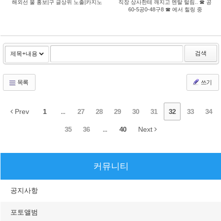
해외선 물 홍보|구 글상위 노출|카지노
직장 상사한테 깨지고 멘탈 털림.. ☎ 공
60-5공0-48구8 ☎ 에서 힐링 중
검색
목록
쓰기
Prev
1
...
27
28
29
30
31
32
33
34
35
36
...
40
Next
커뮤니티
공지사항
포토앨범