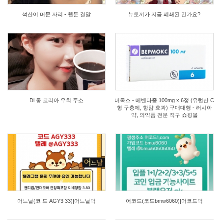
석산이 머문 자리 - 웹툰 결말
뉴토끼가 지금 폐쇄된 건가요?
11
10
Di 동 코리아 우회 주소
버목스 - 메벤다졸 100mg x 6정 (유럽산 C
형 구충제, 항암 효과) 구매대행 - 러시아
약, 의약품 전문 직구 쇼핑몰
18
41
어느날(코 드 AGY3 33)|어느날먹
어코드(코드bmw6060)|어코드먹