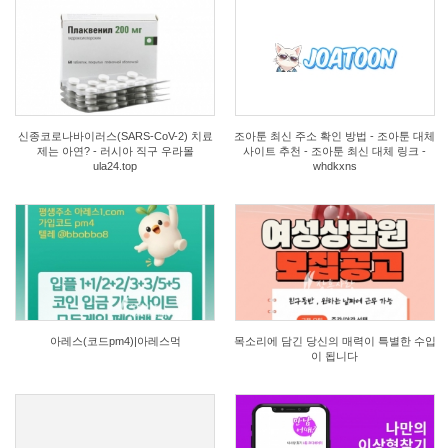
9
8
신종코로나바이러스(SARS-CoV-2) 치료
조아툰 최신 주소 확인 방법 - 조아툰 대체
제는 아연? - 러시아 직구 우라몰
사이트 추천 - 조아툰 최신 대체 링크 -
ula24.top
whdkxns
8
11
아레스(코드pm4)|아레스먹
목소리에 담긴 당신의 매력이 특별한 수입
이 됩니다