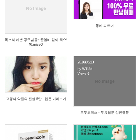
11
10
No Image
동네 파트너
목소리 예쁜 공주님들~ 꿀알바 같이 해요!
톡:missQ
2026/05/13
by
WTI2d
5
Views
6
No Image
고행석 악질의 전설 5탄 - 웹툰 미리보기
호두코믹스 - 무료웹툰,성인웹툰