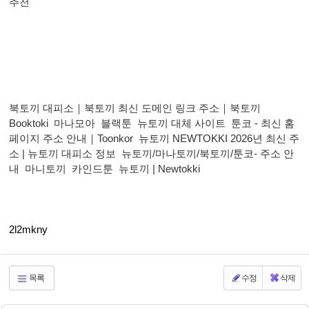
추천
북토끼 대피소｜북토끼 최신 도메인 링크 주소｜북토끼
Booktoki
마나모아
블랙툰
뉴토끼 대체 사이트
툰코 - 최신 홈
페이지 주소 안내｜Toonkor
뉴토끼 NEWTOKKI 2026년 최신 주
소 | 뉴토끼 대피소 정보
뉴토끼/마나토끼/북토끼/툰코- 주소 안
내
마니토끼
카인드툰
뉴토끼 | Newtokki
2l2mkny
목록
수정
삭제