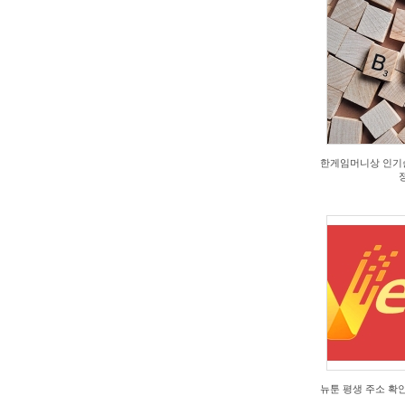
2026/07/22
2026/
by
wQAbj
by
5W
Views
1
View
한게임머니상 인기순
정
2026/07/21
2026/
by
강추
by
ib
Views
6
View
뉴툰 평생 주소 확인 