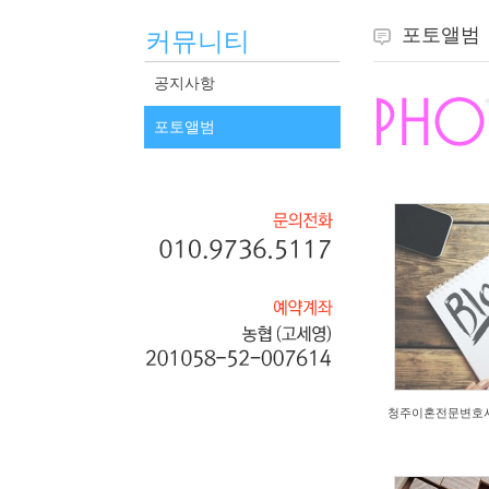
포토앨범
커뮤니티
2026/07/23
2026/
by
CGUUk
by
Om
공지사항
Views
5
View
포토앨범
2026/07/22
2026/
by
CyVMz
by
PI
Views
2
View
청주이혼전문변호사 