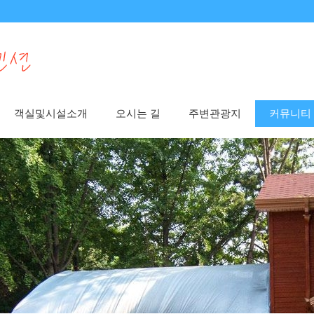
객실및시설소개
오시는 길
주변관광지
커뮤니티