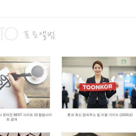
07/23
2026/07/23
jOV
by
7GDsU
s
2
Views
3
07/22
2026/07/22
UJH
by
b8rmk
s
4
Views
1
온라인 BEST 사이트 10 합법사이
툰코 최신 접속주소 및 이용 가이드 (2026년)
트 공개