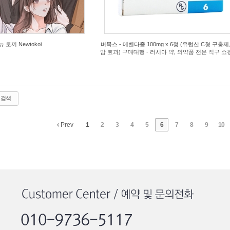
뉴 토끼 Newtokoi
버목스 - 메벤다졸 100mg x 6정 (유럽산 C형 구충제,
암 효과) 구매대행 - 러시아 약, 의약품 전문 직구 쇼
검색
Prev
1
2
3
4
5
6
7
8
9
10