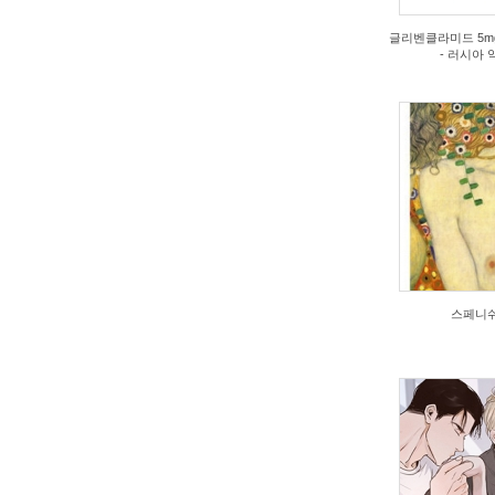
글리벤클라미드 5mg
- 러시아 
2026/07/20
2026/
by
xNDEZ
by
8s
Views
4
View
스페니쉬