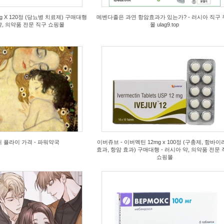
 X 120정 (당뇨병 치료제) 구매대행
메벤다졸은 과연 항암효과가 있는가? - 러시아 직구 
약, 의약품 전문 직구 쇼핑몰
몰 ulag9.top
07/20
sc1
s
5
 플라이 가격 - 파워약국
이버쥬브 - 이버멕틴 12mg x 100정 (구충제, 항바
효과, 항암 효과) 구매대행 - 러시아 약, 의약품 전문
쇼핑몰