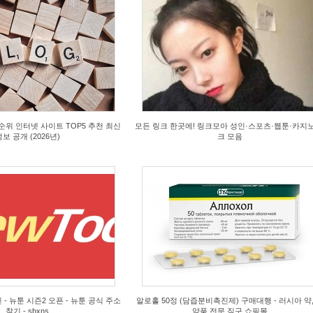
07/22
2026/07/22
oVO
by
MNrdE
s
3
Views
0
위 인터넷 사이트 TOP5 추천 최신
모든 링크 한곳에! 링크모아 성인·스포츠·웹툰·카지노
보 공개 (2026년)
크 모음
07/21
2026/07/21
En5
by
oj909
s
7
Views
5
- 뉴툰 시즌2 오픈 - 뉴툰 공식 주소
알로홀 50정 (담즙분비촉진제) 구매대행 - 러시아 약,
찾기 - sbxns
약품 전문 직구 쇼핑몰