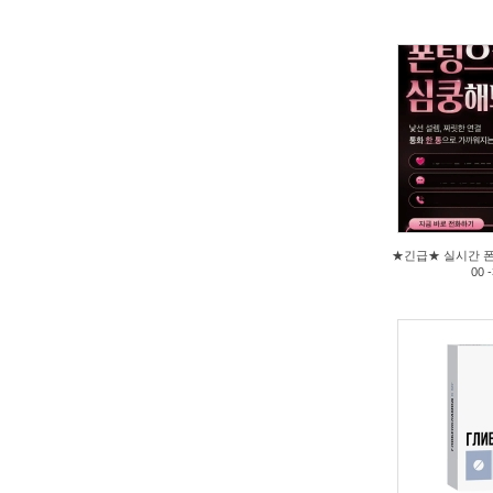
2026/07/21
2026/
by
9qhNb
by
ic
Views
7
View
★긴급★ 실시간 폰
00
2026/07/21
2026/
by
qLmVq
by
li
Views
7
View