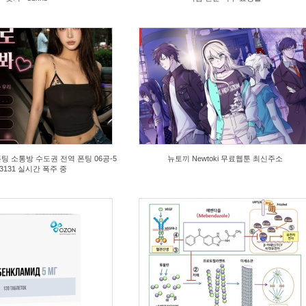
07/21
2026/07/21
dlH
by
B7yNe
s
8
Views
10
팅 소통방 수도권 전역 폰팅 06공-5
뉴토끼 Newtoki 무료웹툰 최신주소
 -3131 실시간 폭주 중
07/20
2026/07/20
gVR
by
ks4HG
s
3
Views
6