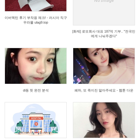
No Image
이버멕틴 후기 부작용 체크! - 러시아 직구
우라몰 ulag9.top
[화제] 로또회사 대표 187억 기부.. "전국민
에게 나눠주겠다"
1
0
di동 뜻 완전 분석
폐하, 또 죽이진 말아주세요 - 웹툰 다운
1
0