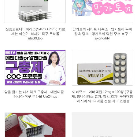
1
0
신종코로나바이러스(SARS-CoV-2) 치료
망가토끼 사이트 새주소 - 망가토끼 우회
제는 아연? - 러시아 직구 우라몰
접속 링크 - 망가토끼 막힌 주소 복구 -
ulaG9.top
akdrkxhRl
0
1
암을 굶기는 대사치료 구충제 - 메벤다졸 -
이버쥬브 - 이버멕틴 12mg x 100정 (구충
러시아 직구 우라몰 Ula24.top
제, 항바이러스 효과, 항암 효과) 구매대행
- 러시아 약, 의약품 전문 직구 쇼핑몰
1
0