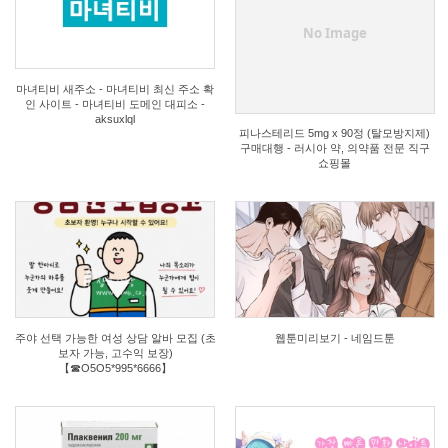
1
3
No Image
마녀티비 새주소 - 마녀티비 최신 주소 확
인 사이트 - 마녀티비 도메인 대피소 -
aksuxlql
피나스테리드 5mg x 90정 (탈모방지제)
구매대행 - 러시아 약, 의약품 전문 직구
쇼핑몰
0
1
주야 선택 가능한 여성 상담 알바 모집 (초
웹툰미리보기 - 네임드툰
보자 가능, 고수익 보장)
【☎O5O5*995*6666】