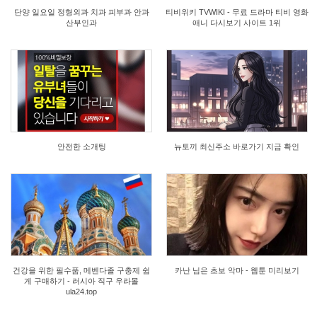
단양 일요일 정형외과 치과 피부과 안과
티비위키 TVWIKI - 무료 드라마 티비 영화
산부인과
애니 다시보기 사이트 1위
0
0
안전한 소개팅
뉴토끼 최신주소 바로가기 지금 확인
0
1
건강을 위한 필수품, 메벤다졸 구충제 쉽
카난 님은 초보 악마 - 웹툰 미리보기
게 구매하기 - 러시아 직구 우라몰
ula24.top