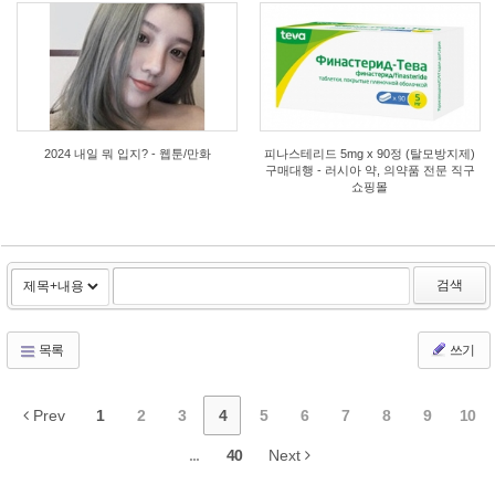
1
1
2024 내일 뭐 입지? - 웹툰/만화
피나스테리드 5mg x 90정 (탈모방지제)
구매대행 - 러시아 약, 의약품 전문 직구
쇼핑몰
검색
목록
쓰기
Prev
1
2
3
4
5
6
7
8
9
10
...
40
Next