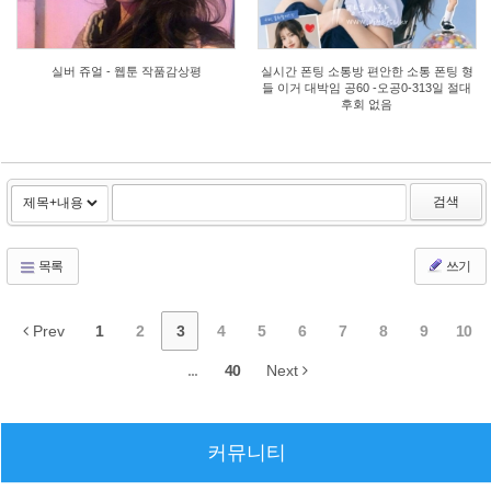
실버 쥬얼 - 웹툰 작품감상평
실시간 폰팅 소통방 편안한 소통 폰팅 형
들 이거 대박임 공60 -오공0-313일 절대
후회 없음
검색
목록
쓰기
Prev
1
2
3
4
5
6
7
8
9
10
...
40
Next
커뮤니티