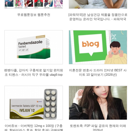
무료웹툰정보 웹툰추천
[파워약국]은 남성건강 제품을 정품만으로
운영하는 온라인 약국입니다. - 파워약국
0
0
펜벤다졸, 강아지 구충제로 말기암 완치된
이혼전문 변호사 드라마 인터넷 BEST 사
조 티펜스 - 러시아 직구 우라몰 ulag9.top
이트 10 알아보기 (2026년)
1
0
이버쥬브 - 이버멕틴 12mg x 100정 (구충
토렌트족: P2P 파일 공유의 현재와 미래
제, 항바이러스 효과, 항암 효과) 구매대행
2026년