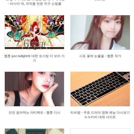
- 러시아 약, 의약품 전문 직구 쇼핑몰
0
0
웹툰 just twilight에 대한 포스팅 더 보러 가
시든 꽃에 눈물을 - 웹툰 작가
기
0
0
던전 씹어먹는 아티팩트 - 웹툰 디시
티비팡 - 무료 드라마 영화 예능 다시보기
누누티비 대체 사이트