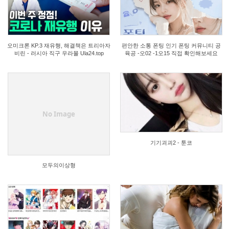
1
0
오미크론 KP.3 재유행, 해결책은 트리아자
편안한 소통 폰팅 인기 폰팅 커뮤니티 공
비린 - 러시아 직구 우라몰 Ula24.top
육공 -오02 -1오15 직접 확인해보세요
0
0
No Image
기기괴괴2 - 툰코
모두의이상형
0
0