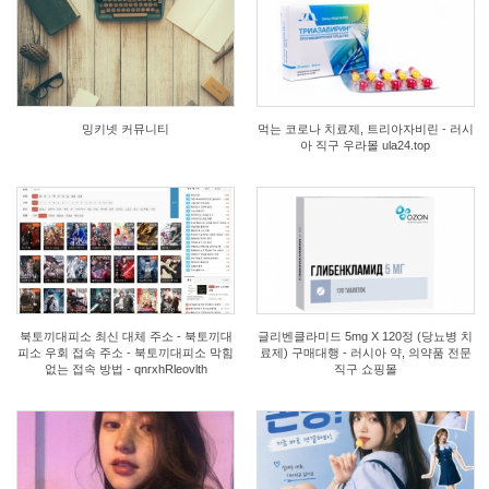
2
0
밍키넷 커뮤니티
먹는 코로나 치료제, 트리아자비린 - 러시
아 직구 우라몰 ula24.top
0
2
북토끼대피소 최신 대체 주소 - 북토끼대
글리벤클라미드 5mg X 120정 (당뇨병 치
피소 우회 접속 주소 - 북토끼대피소 막힘
료제) 구매대행 - 러시아 약, 의약품 전문
없는 접속 방법 - qnrxhRleovlth
직구 쇼핑몰
1
1