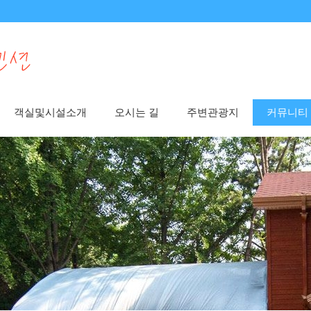
객실및시설소개
오시는 길
주변관광지
커뮤니티