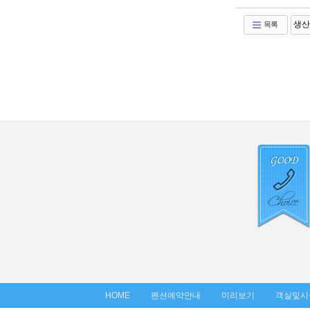
목록
HOME
펜션예약안내
미리보기
객실및시