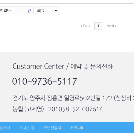
Prev
1
Next
설소개
오시는 길
주변관광지
커뮤니티