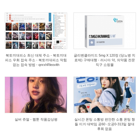
0
2
북토끼대피소 최신 대체 주소 - 북토끼대
글리벤클라미드 5mg X 120정 (당뇨병 치
피소 우회 접속 주소 - 북토끼대피소 막힘
료제) 구매대행 - 러시아 약, 의약품 전문
없는 접속 방법 - qnrxhRleovlth
직구 쇼핑몰
1
1
실버 쥬얼 - 웹툰 작품감상평
실시간 폰팅 소통방 편안한 소통 폰팅 형
들 이거 대박임 공60 -오공0-313일 절대
후회 없음