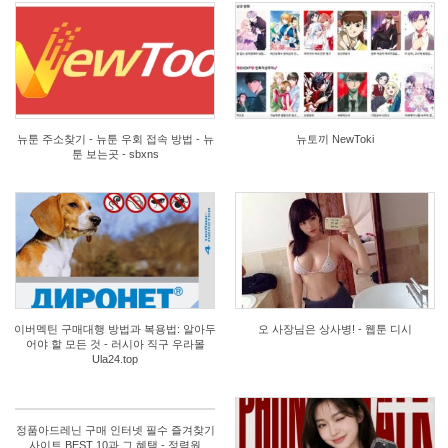
2
1
뉴툰 주소찾기 - 뉴툰 우회 접속 방법 - 뉴
뉴토끼 NewToki
툰 보는곳 - sbxns
3
1
이버멕틴 구매대행 방법과 복용법: 알아두
오 사장님은 상사병! - 웹툰 디시
어야 할 모든 것 - 러시아 직구 우라몰
Ula24.top
정품아드레닌 구매 인터넷 필수 즐겨찾기
사이트 BEST 10과 그 혜택 - 정력원