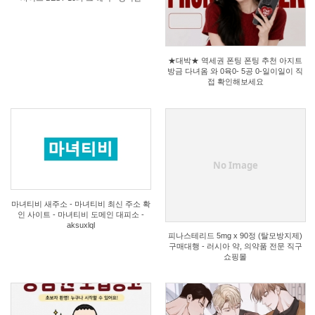
1
3
★대박★ 역세권 폰팅 폰팅 추천 아지트
방금 다녀옴 와 0육0- 5공 0-일이일이 직
접 확인해보세요
1
3
No Image
마녀티비 새주소 - 마녀티비 최신 주소 확
인 사이트 - 마녀티비 도메인 대피소 -
aksuxlql
피나스테리드 5mg x 90정 (탈모방지제)
구매대행 - 러시아 약, 의약품 전문 직구
쇼핑몰