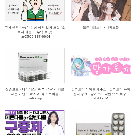
0
1
주야 선택 가능한 여성 상담 알바 모집 (초
웹툰미리보기 - 네임드툰
보자 가능, 고수익 보장)
【☎O5O5*995*6666】
1
0
신종코로나바이러스(SARS-CoV-2) 치료
망가토끼 사이트 새주소 - 망가토끼 우회
제는 아연? - 러시아 직구 우라몰
접속 링크 - 망가토끼 막힌 주소 복구 -
ulaG9.top
akdrkxhRl
0
1