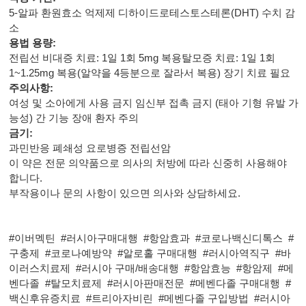
5-알파 환원효소 억제제 디하이드로테스토스테론(DHT) 수치 감
소
용법 용량:
전립선 비대증 치료: 1일 1회 5mg 복용탈모증 치료: 1일 1회
1~1.25mg 복용(알약을 4등분으로 잘라서 복용) 장기 치료 필요
주의사항:
여성 및 소아에게 사용 금지 임신부 접촉 금지 (태아 기형 유발 가
능성) 간 기능 장애 환자 주의
금기:
과민반응 폐쇄성 요로병증 전립선암
이 약은 전문 의약품으로 의사의 처방에 따라 신중히 사용해야
합니다.
부작용이나 문의 사항이 있으면 의사와 상담하세요.
#이버멕틴
#러시아구매대행
#항암효과
#코로나백신디톡스
#
구충제
#코로나예방약
#알로홀 구매대행
#러시아역직구
#바
이러스치료제
#러시아 구매/배송대행
#항암효능
#항암제
#메
벤다졸
#탈모치료제
#러시아판매전문
#메벤다졸 구매대행
#
백신후유증치료
#트리아자비린
#메벤다졸 구입방법
#러시아