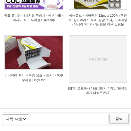
암을 굶기는 대사치료 구충제 - 메벤다졸 -
이버쥬브 - 이버멕틴 12mg x 100정 (구충
러시아 직구 우라몰 Ula24.top
제, 항바이러스 효과, 항암 효과) 구매대행
- 러시아 약, 의약품 전문 직구 쇼핑몰
0
0
No Image
이버멕틴 후기 부작용 체크! - 러시아 직구
우라몰 ulag9.top
[화제] 로또회사 대표 187억 기부.. "전국민
에게 나눠주겠다"
검색