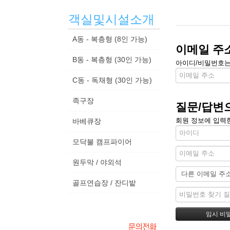
객실및시설소개
A동 - 복층형 (8인 가능)
이메일 주
B동 - 복층형 (30인 가능)
아이디/비밀번호는 
C동 - 독채형 (30인 가능)
족구장
질문/답변
회원 정보에 입력한
바베큐장
모닥불 캠프파이어
원두막 / 야외석
골프연습장 / 잔디밭