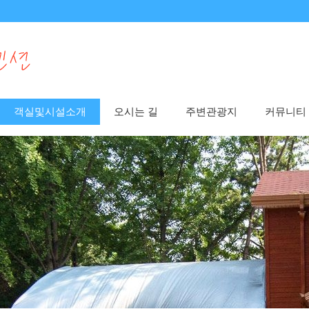
객실및시설소개
오시는 길
주변관광지
커뮤니티